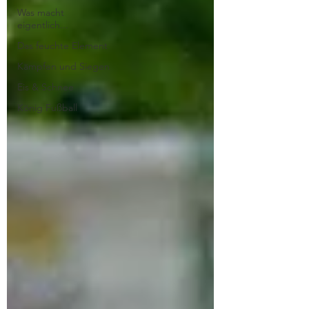
Was macht
eigentlich...
Das feuchte Element
Kämpfen und Siegen
Eis & Schnee
König Fußball