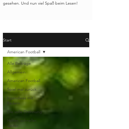
gesehen. Und nun viel Spaß beim Lesen!
Start
American Football
Alle Beiträge
Allgemein
American Football
Spiel mal zurück...
Irgendwas mit
Rädern
Die volle Dröhnung
Höher, schneller,
weiter...