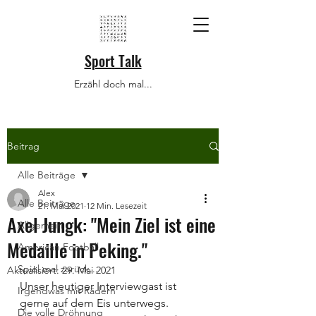
Sport Talk
Erzähl doch mal...
Beitrag
Alle Beiträge
Alex
Alle Beiträge
21. Mai 2021
12 Min. Lesezeit
Axel Jungk: "Mein Ziel ist eine
Allgemein
Medaille in Peking."
American Football
Spiel mal zurück...
Aktualisiert:
29. Mai 2021
Unser heutiger Interviewgast ist 
Irgendwas mit Rädern
gerne auf dem Eis unterwegs. 
Die volle Dröhnung