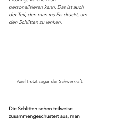
personalisieren kann. Das ist auch 
der Teil, den man ins Eis drückt, um 
den Schlitten zu lenken.
Axel trotzt sogar der Schwerkraft.
Die Schlitten sehen teilweise 
zusammengeschustert aus, man 
sieht auch immer wieder 
Panzertape. Dabei sind die Schlitten 
high tech und genau auf jeden 