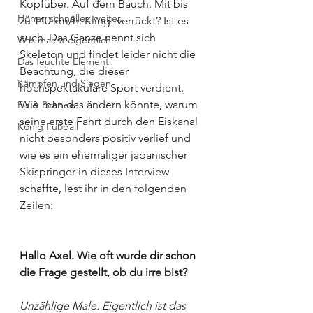
Kopfüber. Auf dem Bauch. Mit bis 
Höher, schneller, weiter...
zu 140 km/h. Klingt verrückt? Ist es 
auch. Das Ganze nennt sich 
Was macht eigentlich...
Skeleton und findet leider nicht die 
Das feuchte Element
Beachtung, die dieser 
Kämpfen und Siegen
hochspektakuläre Sport verdient. 
Wie man das ändern könnte, warum 
Eis & Schnee
seine erste Fahrt durch den Eiskanal 
König Fußball
nicht besonders positiv verlief und 
wie es ein ehemaliger japanischer 
Skispringer in dieses Interview 
schaffte, lest ihr in den folgenden 
Zeilen:
Hallo Axel. Wie oft wurde dir schon 
die Frage gestellt, ob du irre bist?
Unzählige Male. Eigentlich ist das 