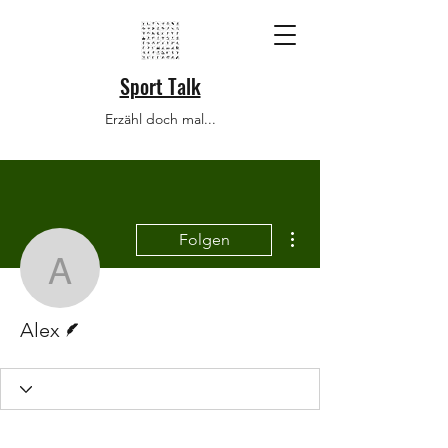
Sport Talk
Erzähl doch mal...
Weitere Optionen
Folgen
Alex
Autor
Alex