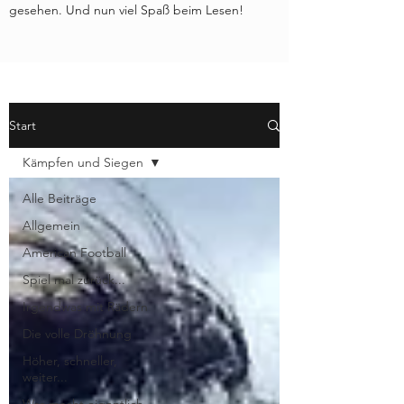
gesehen. Und nun viel Spaß beim Lesen!
Start
Kämpfen und Siegen
Alle Beiträge
Allgemein
American Football
Spiel mal zurück...
Irgendwas mit Rädern
Die volle Dröhnung
Höher, schneller,
weiter...